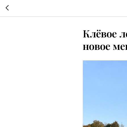
Клёвое л
новое ме