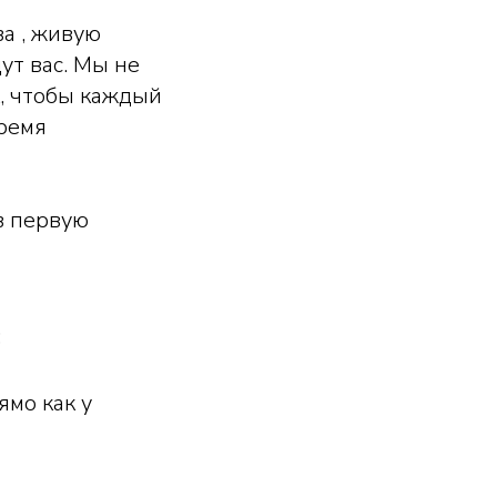
а , живую
ут вас. Мы не
, чтобы каждый
время
в первую
;
мо как у