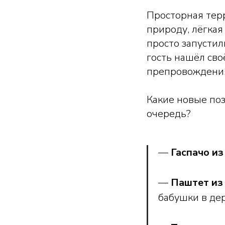
Просторная терр
природу, лёгкая
просто запусти
гость нашёл сво
препровождения
Какие новые поз
очередь?
—
Гаспачо из
—
Паштет из
бабушки в де