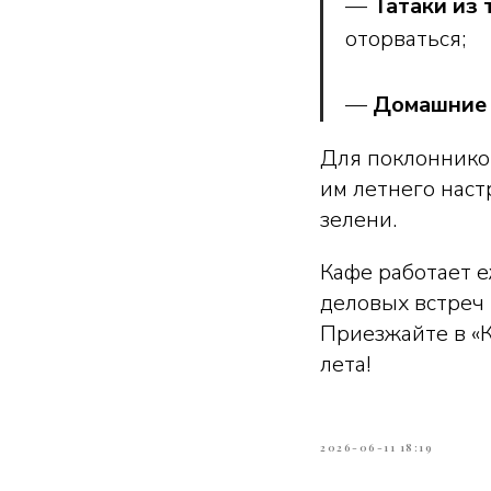
—
Татаки из
оторваться;
—
Домашние
Для поклонников
им летнего нас
зелени.
Кафе работает 
деловых встреч 
Приезжайте в «
лета!
2026-06-11 18:19