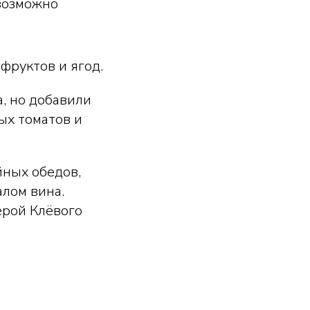
возможно
 фруктов и ягод.
, но добавили
ых томатов и
йных обедов,
алом вина.
ерой Клёвого