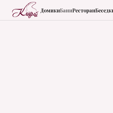
Домики
Бани
Ресторан
Беседк