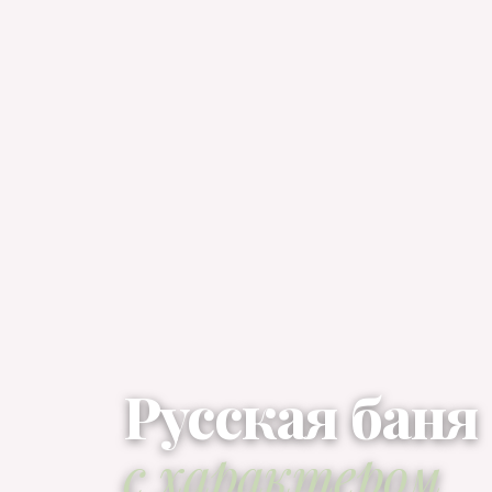
Русская баня
с характером