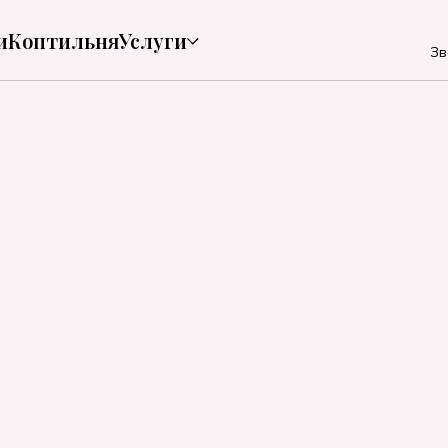
и
Коптильня
Услуги
Зв