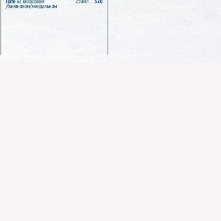
КОНТАКТЫ:
klyovoye-mesto@yandex.ru
+7 (916) 752-09-58