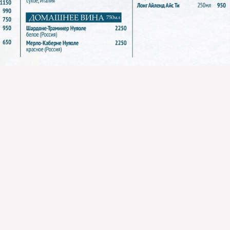
 КОМПЛЕКС
УСЛУГИ
ки
Лавка
Летнее кафе
ки
Аренда катамаранов
ран