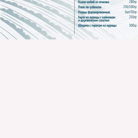
НАШ
Доми
Бани
Бесед
© 2026 Клёвый
Ресто